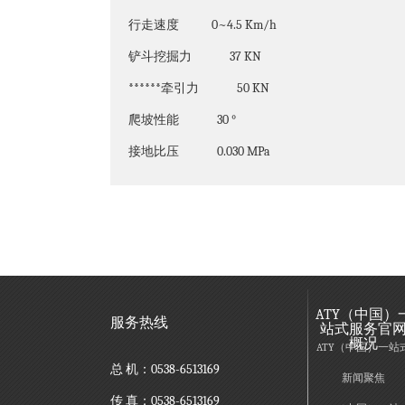
行走速度 0~4.5 Km/h
铲斗挖掘力 37 KN
******牵引力 50 KN
爬坡性能 30 °
接地比压 0.030 MPa
ATY（中国）
服务热线
站式服务官
概况
ATY（中国）一站
服务官网简介
总 机：0538-6513169
新闻聚焦
传 真：0538-6513169