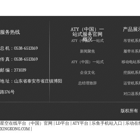
ATY（中国）一
产品展
服务热线
站式服务官网
概况
ATY（中国）一站式
吊管机系
服务官网简介
总 机：0538-6513169
新闻聚焦
履带吊系
传 真：0538-6513169
ATY（中国）一站式
移动电站
服务官网荣誉
邮 编：271039
企业文化
挖掘机系
地 址：山东省泰安市省庄镇博阳
总经理致辞
运管机系
路176号
对口器系
弯管机系
版权所有
其他产
星空在线平台（中国）官网
|
LD平台
|
ATY平台
|
乐鱼手机站入口
|
乐动在
XINGKONG.COM
|