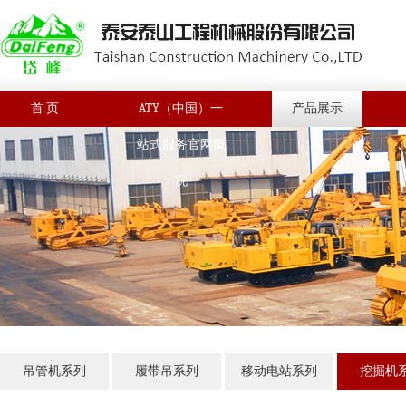
首 页
ATY（中国）一
产品展示
站式服务官网概
况
吊管机系列
履带吊系列
移动电站系列
挖掘机