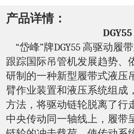
产品详情：
DGY5
“岱峰”牌DGY55 高驱
跟踪国际吊管机发展趋势、
研制的一种新型履带式液压
臂作业装置和液压系统组成
方法，将驱动链轮脱离了行
中央传动同一轴线上，履带
链轮的冲击载荷，使传动系