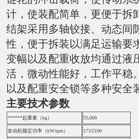
计，使装配简单，更便于拆
结架采用多轴铰接、动态间
性，便于拆装以满足运输要
变幅以及配重收放均通过液
活，微动性能好，工作平稳
以及配重安全锁等多种安全
主要技术参数
******起重量（
kg
）
55,000
发动机额定功率（
kW/rpm
）
173/2100