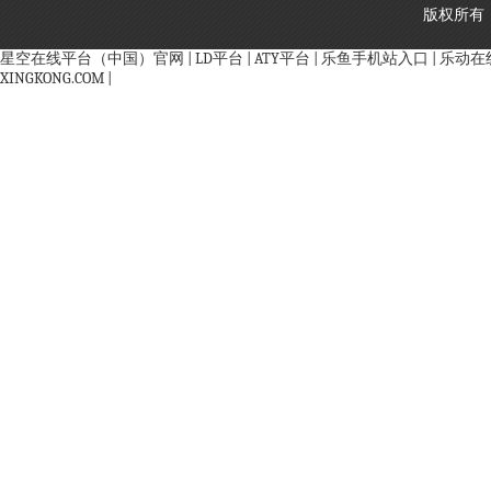
版权所有
其他产
星空在线平台（中国）官网
|
LD平台
|
ATY平台
|
乐鱼手机站入口
|
乐动在
XINGKONG.COM
|